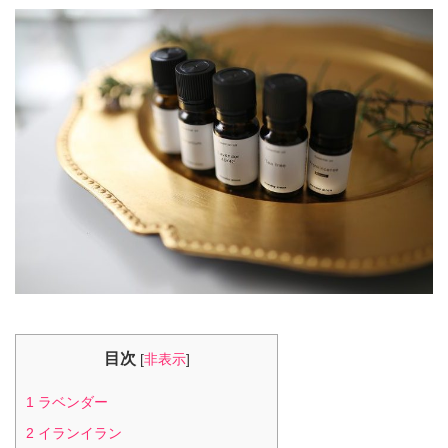
目次
[
非表示
]
1
ラベンダー
2
イランイラン