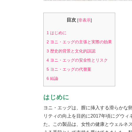
目次
[
非表示
]
1
はじめに
2
ヨニ・エッグの主張と実際の効果
3
歴史的背景と文化的誤認
4
ヨニ・エッグの安全性とリスク
5
ヨニ・エッグの代替案
6
結論
はじめに
ヨニ・エッグは、膣に挿入する滑らかな
リティの向上を目的に2017年頃にグウィ
た。この製品は、女性の健康とウェルネ